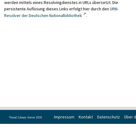
werden mittels eines Resolvingdienstes in URLs übersetzt. Die
persistente Auflösung dieses Links erfolgt hier durch den
URN-
Resolver der Deutschen Nationalbibliothek
.
Impressum
Kontakt
Datenschutz
Über d
Visual Library Server 2026