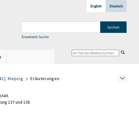
English
Deutsch
Erweiterte Suche
n
41]. Klepzig
Erläuterungen
talt
.
rung
137
und
138
.