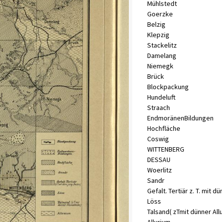
Mühlstedt
Goerzke
Belzig
Klepzig
Stackelitz
Damelang
Niemegk
Brück
Blockpackung
Hundeluft
Straach
Endmoränen­
Bildungen
Hochfläche
Coswig
WITTENBERG
DESSAU
Woerlitz
Sandr
Gefalt
.
Tertiär
z.
T.
mit
dü
Löss
Talsand
(
zTmit
dünner
All
Allurium