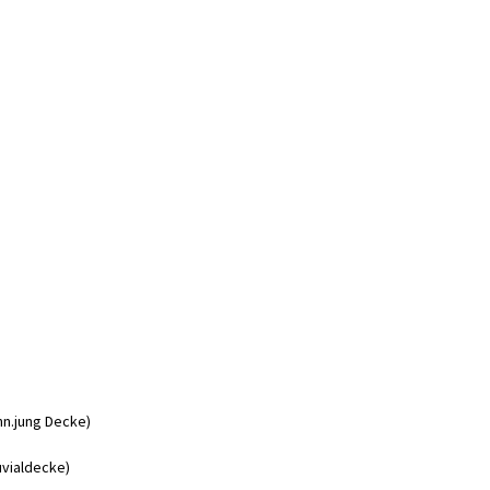
nn
.
jung
Decke
)
uvialdecke
)