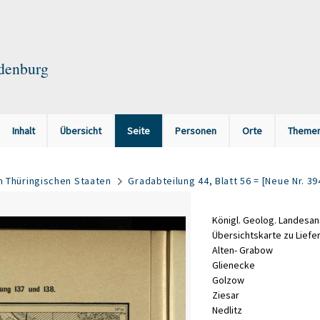
ndenburg
Inhalt
Übersicht
Seite
Personen
Orte
Theme
n Thüringischen Staaten
Gradabteilung 44, Blatt 56 = [Neue Nr. 39
Königl
.
Geolog
.
Landesans
Übersichtskarte
zu
Liefe
Alten
-
Grabow
Glienecke
Golzow
Ziesar
Nedlitz