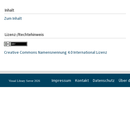
Inhalt
Zum Inhalt
Lizenz-/Rechtehinweis
Creative Commons Namensnennung 4.0 International Lizenz
Impressum
Kontakt
Datenschutz
Über d
Visual Library Server 2026