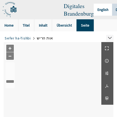
Digitales
English
Brandenburg
Home
Titel
Inhalt
Übersicht
Seite
Sefer ha-Tishbi
אות הריש
+
−