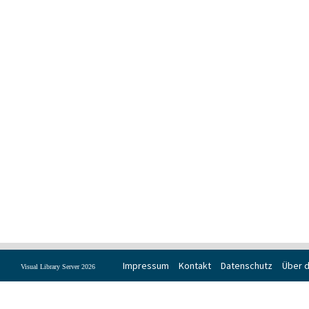
Impressum
Kontakt
Datenschutz
Über d
Visual Library Server 2026