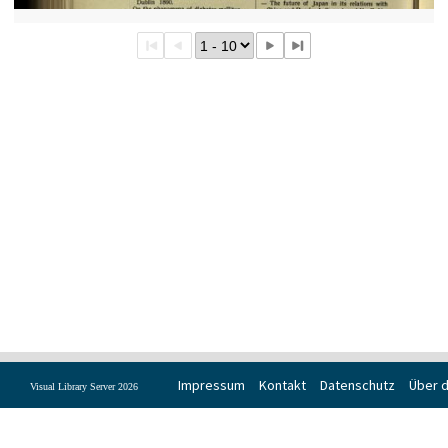
Impressum
Kontakt
Datenschutz
Über d
Visual Library Server 2026