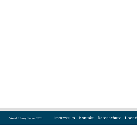
Impressum
Kontakt
Datenschutz
Über d
Visual Library Server 2026