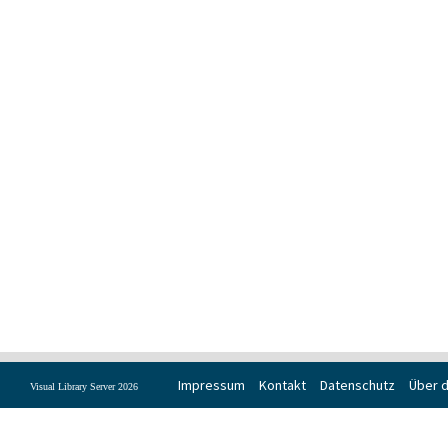
Impressum
Kontakt
Datenschutz
Über d
Visual Library Server 2026