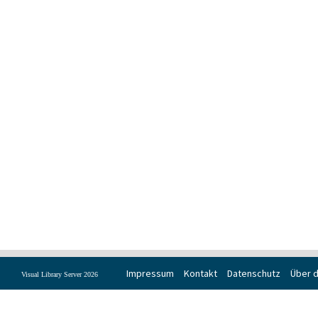
Impressum
Kontakt
Datenschutz
Über d
Visual Library Server 2026