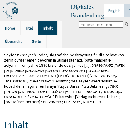
Digitales
English
Brandenburg
Home
Titel
Inhalt
Übersicht
Seite
Seyfer zikhroynes̀ : oder, Biografishe beshraybung fin di alṭe layṭ ṿos
zenin oyfgenemen geṿoren in Buḳaresṭer azil (bate maḥseh li-
zeḳenim) fom yahre 1880 biz ende des yahres [...] : אדער, ביאגראפישע
בעשריבונג פין דיא אלטע לײט װאס זענין אױגענעמען געװארען אין
בוקארעסטער אזיל (בתי מחסה לזקנים) פאם יאהרע 1880 ביז ענדע דעס
יאהרעס 1890 / me-et Yaʿaḳov Pesantir ; des seyfer werd ridikirṭ le-
koved dem hisṭorishen farayn "Yulyus Barash" tsu Buḳareshṭ / מאת
יעקב פסנתר ; דאס ספר ווערד רידיקירט לכבוד דעס היסטארישען פעראיין
"יוליאס באראש" צו בוקארעשט. Buḳareshṭ : [Verlag nicht ermittelbar] ;
בוקארעשט : [חסר שם בית־הוצאה] ; Bucureşti, 650 = 1889
Inhalt