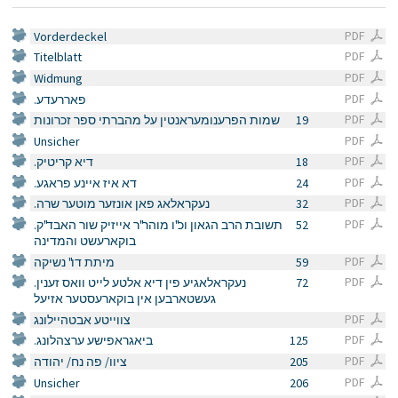
PDF
Vorderdeckel
PDF
Titelblatt
PDF
Widmung
PDF
.פאררעדע
PDF
שמות הפרענומעראנטין על מהברתי ספר זכרונות
19
PDF
Unsicher
PDF
.דיא קריטיק
18
PDF
.דא איז איינע פראגע
24
PDF
.נעקראלאג פאן אונזער מוטער שרה
32
PDF
.תשובת הרב הגאון וכ"ו מוהר"ר אייזיק שור האבד"ק
52
בוקארעשט והמדינה
PDF
מיתת דו" נשיקה
59
PDF
.נעקראלאגיע פין דיא אלטע לייט וואס זענין
72
געשטארבען אין בוקארעסטער אזיעל
PDF
צווייטע אבטהיילונג
PDF
.ביאגראפישע ערצהלונג
125
PDF
ציוו/ פה נח/ יהודה
205
PDF
Unsicher
206