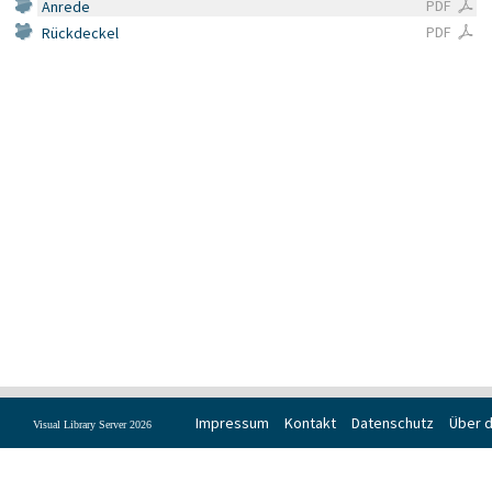
PDF
Anrede
PDF
Rückdeckel
Impressum
Kontakt
Datenschutz
Über d
Visual Library Server 2026