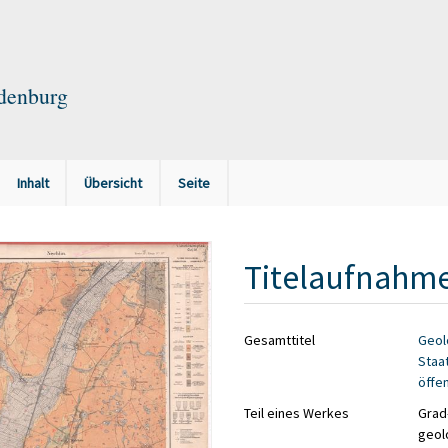
ndenburg
Inhalt
Übersicht
Seite
Titelaufnahm
Gesamttitel
Geol
Staat
öffen
Teil eines Werkes
Grad-
geol