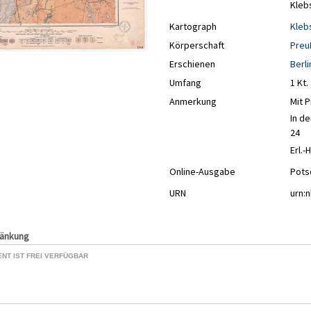
Kleb
Kartograph
Kleb
Körperschaft
Preu
Erschienen
Berli
Umfang
1 Kt.
Anmerkung
Mit P
In de
24
Erl.-
Online-Ausgabe
Potsd
URN
urn:
ränkung
NT IST FREI VERFÜGBAR