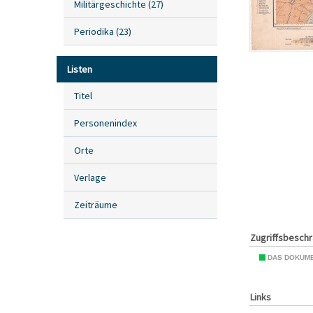
Militärgeschichte
(
27
)
Periodika
(
23
)
Listen
Titel
Personenindex
Orte
Verlage
Zeiträume
Zugriffsbesch
DAS DOKUME
Links