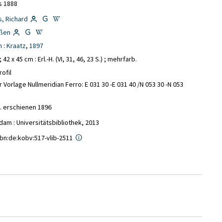
s 1888
s, Richard
ßen
n
:
Kraatz
,
1897
 ; 42 x 45 cm
: Erl.-H. (VI, 31, 46, 23 S.) ; mehrfarb.
rofil
r Vorlage Nullmeridian Ferro: E 031 30 -E 031 40 /N 053 30 -N 053
H. erschienen 1896
am : Universitätsbibliothek, 2013
nbn:de:kobv:517-vlib-2511