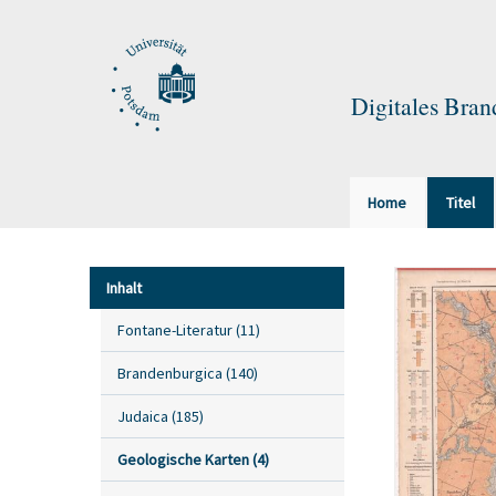
Digitales Bra
Home
Titel
Inhalt
Fontane-Literatur
(
11
)
Brandenburgica
(
140
)
Judaica
(
185
)
Geologische Karten
(
4
)