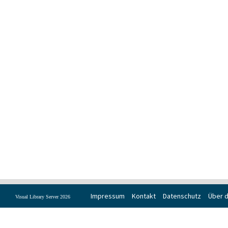
Impressum
Kontakt
Datenschutz
Über d
Visual Library Server 2026