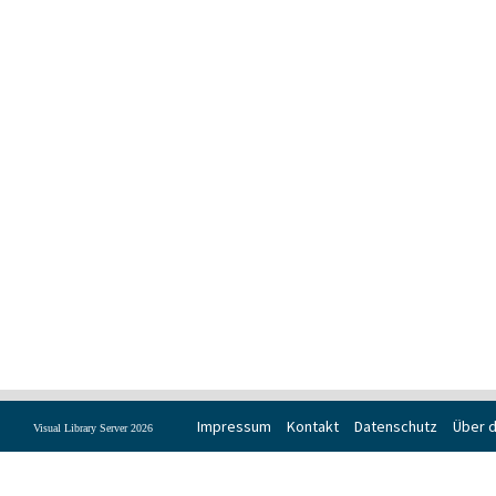
Impressum
Kontakt
Datenschutz
Über d
Visual Library Server 2026