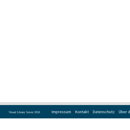
Impressum
Kontakt
Datenschutz
Über d
Visual Library Server 2026