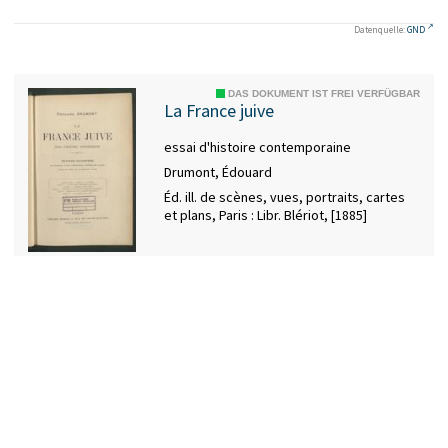
Datenquelle:
GND
DAS DOKUMENT IST FREI VERFÜGBAR
La France juive
essai d'histoire contemporaine
Drumont, Édouard
Éd. ill. de scènes, vues, portraits, cartes
et plans, Paris : Libr. Blériot, [1885]