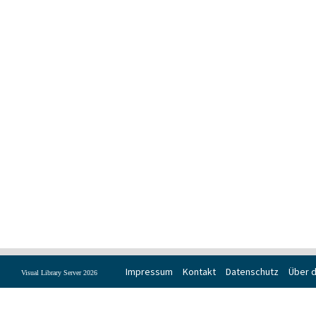
Impressum
Kontakt
Datenschutz
Über d
Visual Library Server 2026