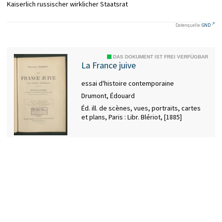
Kaiserlich russischer wirklicher Staatsrat
Datenquelle:
GND
DAS DOKUMENT IST FREI VERFÜGBAR
La France juive
essai d'histoire contemporaine
Drumont, Édouard
Éd. ill. de scènes, vues, portraits, cartes
et plans, Paris : Libr. Blériot, [1885]