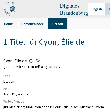
Digitales
English
Brandenburg
Home
Personenindex
Person
1
Titel
für
Cyon, Élie de
Cyon, Élie de
geb. 13. März 1843 in Telšiai; gest. 1912
Land
Litauen
Beruf
Arzt ; Physiologe
Weitere Angaben
jüd. Mediziner; 1864: Promotion in Berlin; aus Telsch (Russland); vorm.