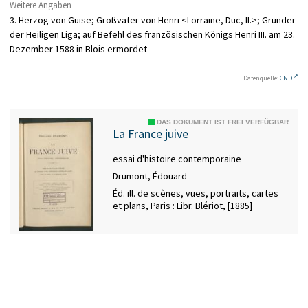
Weitere Angaben
3. Herzog von Guise; Großvater von Henri <Lorraine, Duc, II.>; Gründer
der Heiligen Liga; auf Befehl des französischen Königs Henri III. am 23.
Dezember 1588 in Blois ermordet
Datenquelle:
GND
DAS DOKUMENT IST FREI VERFÜGBAR
La France juive
essai d'histoire contemporaine
Drumont, Édouard
Éd. ill. de scènes, vues, portraits, cartes
et plans, Paris : Libr. Blériot, [1885]