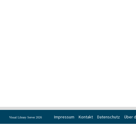
Impressum
Kontakt
Datenschutz
Über d
Visual Library Server 2026