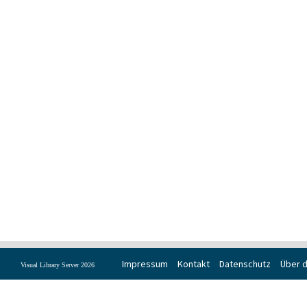
Impressum
Kontakt
Datenschutz
Über d
Visual Library Server 2026