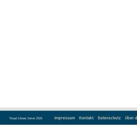
Impressum
Kontakt
Datenschutz
Über d
Visual Library Server 2026