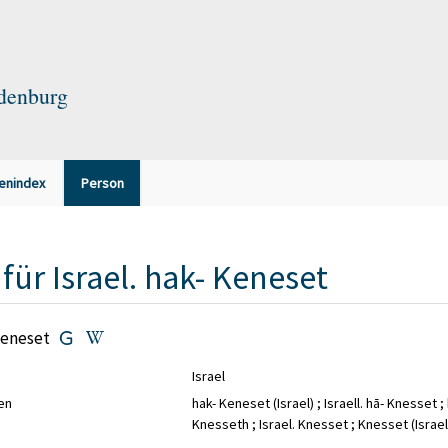
ndenburg
enindex
Person
für
Israel. hak- Keneset
 Keneset
Israel
en
hak- Keneset (Israel) ; Israell. hā- Knesset ; hā-
Knesseth ; Israel. Knesset ; Knesset (Israel