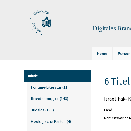
Digitales Bra
Home
Person
Inhalt
6
Titel
Fontane-Literatur
(
11
)
Israel. hak-
Brandenburgica
(
140
)
Land
Judaica
(
185
)
Namensvariant
Geologische Karten
(
4
)