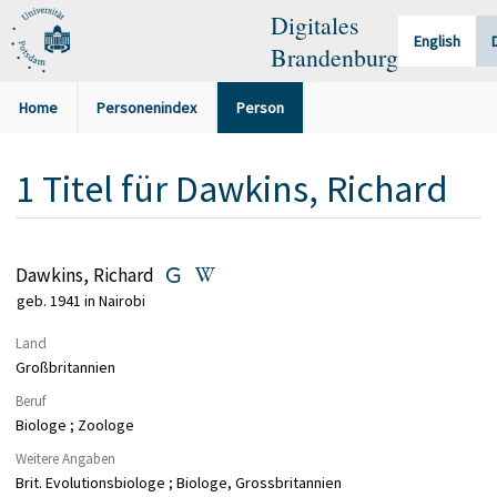
Digitales
English
Brandenburg
Home
Personenindex
Person
1
Titel
für
Dawkins, Richard
Dawkins, Richard
geb. 1941 in Nairobi
Land
Großbritannien
Beruf
Biologe ; Zoologe
Weitere Angaben
Brit. Evolutionsbiologe ; Biologe, Grossbritannien