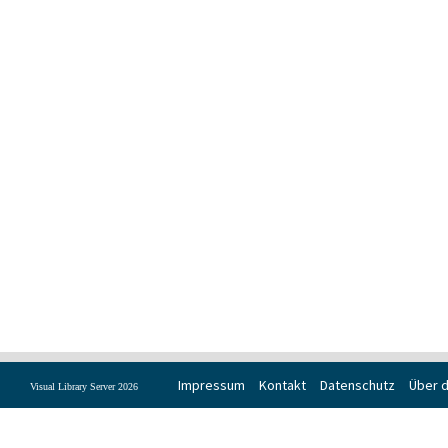
Impressum
Kontakt
Datenschutz
Über d
Visual Library Server 2026