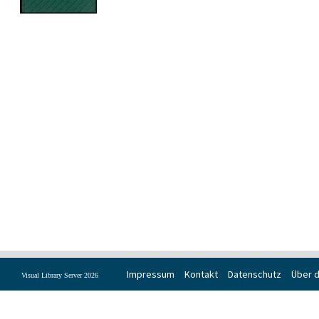
Impressum
Kontakt
Datenschutz
Über d
Visual Library Server 2026