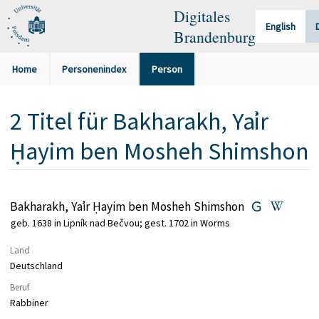
Digitales
English
Brandenburg
Home
Personenindex
Person
2
Titel
für
Bakharakh, Yaʾir
Ḥayim ben Mosheh Shimshon
Bakharakh, Yaʾir Ḥayim ben Mosheh Shimshon
geb. 1638 in Lipník nad Bečvou; gest. 1702 in Worms
Land
Deutschland
Beruf
Rabbiner