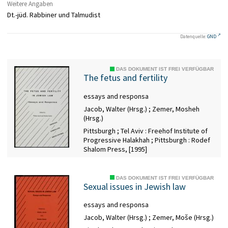
Weitere Angaben
Dt.-jüd. Rabbiner und Talmudist
Datenquelle:
GND
DAS DOKUMENT IST FREI VERFÜGBAR
The fetus and fertility
essays and responsa
Jacob, Walter (Hrsg.)
;
Zemer, Mosheh
(Hrsg.)
Pittsburgh ; Tel Aviv : Freehof Institute of
Progressive Halakhah ; Pittsburgh : Rodef
Shalom Press, [1995]
DAS DOKUMENT IST FREI VERFÜGBAR
Sexual issues in Jewish law
essays and responsa
Jacob, Walter (Hrsg.)
;
Zemer, Moše (Hrsg.)