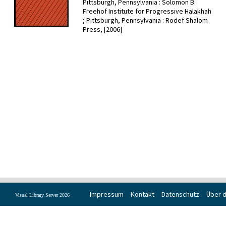
Pittsburgh, Pennsylvania : Solomon B.
Freehof Institute for Progressive Halakhah
; Pittsburgh, Pennsylvania : Rodef Shalom
Press, [2006]
Impressum
Kontakt
Datenschutz
Über d
Visual Library Server 2026