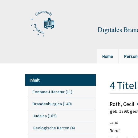
Digitales Bra
Home
Person
Inhalt
4
Titel
Fontane-Literatur
(
11
)
Roth, Cecil
Brandenburgica
(
140
)
geb. 1899; gest
Judaica
(
185
)
Land
Geologische Karten
(
4
)
Beruf