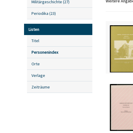
Weitere Angab
Militärgeschichte
(
27
)
Periodika
(
23
)
Listen
Titel
Personenindex
Orte
Verlage
Zeiträume