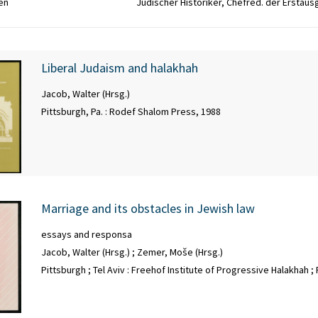
en
Jüdischer Historiker, Chefred. der Erstaus
Liberal Judaism and halakhah
Jacob, Walter (Hrsg.)
Pittsburgh, Pa. : Rodef Shalom Press, 1988
Marriage and its obstacles in Jewish law
essays and responsa
Jacob, Walter (Hrsg.)
;
Zemer, Moše (Hrsg.)
Pittsburgh ; Tel Aviv : Freehof Institute of Progressive Halakhah 