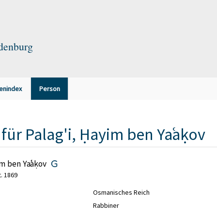
ndenburg
enindex
Person
für
Palag'i, Ḥayim ben Yaʿaḳov
im ben Yaʿaḳov
. 1869
Osmanisches Reich
Rabbiner