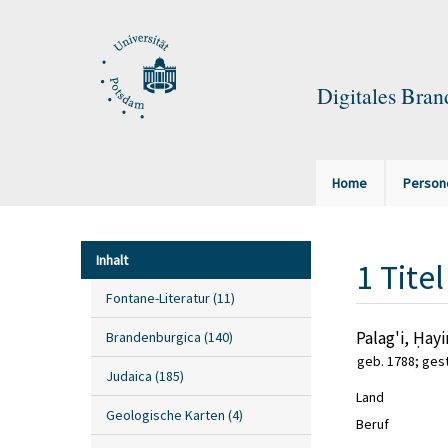
Digitales Bra
Home
Person
Inhalt
1
Titel
Fontane-Literatur
(
11
)
Palag'i, Ḥay
Brandenburgica
(
140
)
geb. 1788; gest
Judaica
(
185
)
Land
Geologische Karten
(
4
)
Beruf