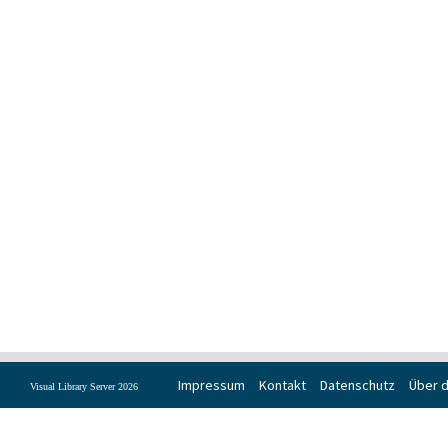
Impressum
Kontakt
Datenschutz
Über d
Visual Library Server 2026