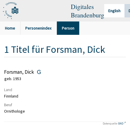
Digitales
English
Brandenburg
Home
Personenindex
Person
1
Titel
für
Forsman, Dick
Forsman, Dick
geb. 1953
Land
Finnland
Beruf
Ornithologe
Datenquelle:
GND