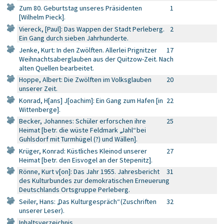
Zum 80. Geburtstag unseres Präsidenten
1
[Wilhelm Pieck].
Viereck, [Paul]: Das Wappen der Stadt Perleberg.
2
Ein Gang durch sieben Jahrhunderte.
Jenke, Kurt: In den Zwölften. Allerlei Prignitzer
17
Weihnachtsaberglauben aus der Quitzow-Zeit. Nach
alten Quellen bearbeitet.
Hoppe, Albert: Die Zwölften im Volksglauben
20
unserer Zeit.
Konrad, H[ans] J[oachim]: Ein Gang zum Hafen [in
22
Wittenberge].
Becker, Johannes: Schüler erforschen ihre
25
Heimat [betr. die wüste Feldmark „Jahl“ bei
Guhlsdorf mit Turmhügel (?) und Wällen].
Krüger, Konrad: Küstliches Kleinod unserer
27
Heimat [betr. den Eisvogel an der Stepenitz].
Rönne, Kurt v[on]: Das Jahr 1955. Jahresbericht
31
des Kulturbundes zur demokratischen Erneuerung
Deutschlands Ortsgruppe Perleberg.
Seiler, Hans: „Das Kulturgespräch“ (Zuschriften
32
unserer Leser).
Inhaltsverzeichnis