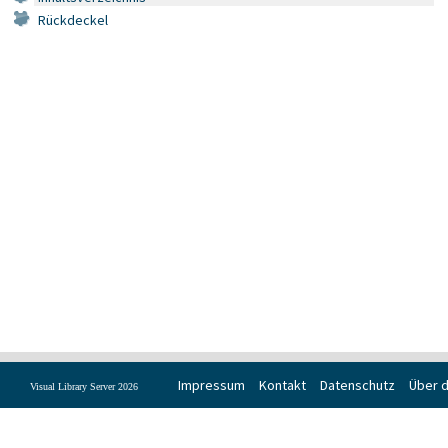
Rückdeckel
Impressum
Kontakt
Datenschutz
Über d
Visual Library Server 2026