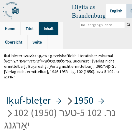
Digitales
English
Brandenburg
Home
Titel
Inhalt
Übersicht
Seite
Iḳuf-bleṭerאיקוף-בלעטער : gezelshafṭlekh-liṭeratisher zshurnal :
געזעלשאפטלעך-ליטערארישער זשורנאל. Bucureşti : [Verlag nicht
ermittelbar] ; Buḳareshṭ : [Verlag nicht ermittelbar] ; בוקארעשט :
[Verlag nicht ermittelbar], 1946-1953 : Jg. 102 (1950). נר. 102 5-טער
יאָרגנג
Iḳuf-bleṭer
→
1950
→
102 (1950) נר. 102 5-טער
יאָרגנג