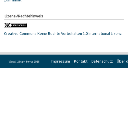
Lizenz-/Rechtehinweis
Creative Commons Keine Rechte Vorbehalten 1.0 International Lizenz
Impressum
Kontakt
Datenschutz
Über d
Visual Library Server 2026