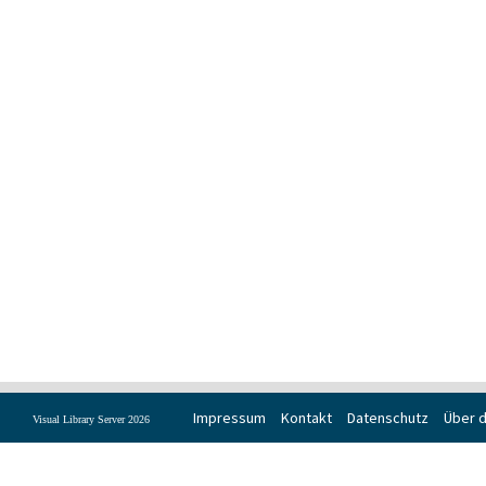
Impressum
Kontakt
Datenschutz
Über d
Visual Library Server 2026