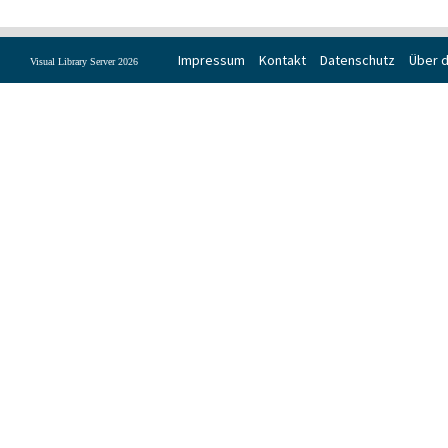
Impressum
Kontakt
Datenschutz
Über d
Visual Library Server 2026