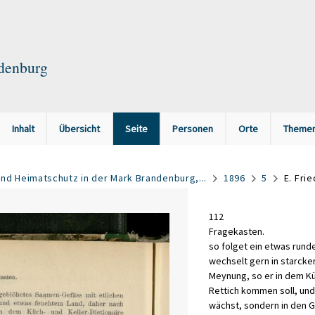
ndenburg
Inhalt
Übersicht
Seite
Personen
Orte
Theme
nd Heimatschutz in der Mark Brandenburg,...
1896
5
E. Fri
112
Fragekasten
.
so
folget
ein
etwas
rund
wechselt
gern
in
starck
Meynung
,
so
er
in
dem
Kü
Rettich
kommen
soll
,
und
wächst
,
sondern
in
den
G