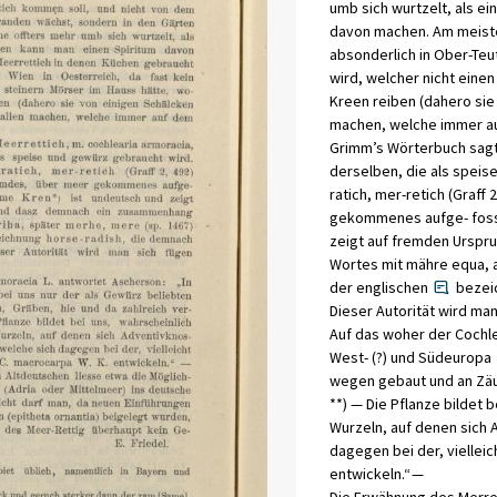
umb
sich
wurtzelt
,
als
ei
davon
machen
.
Am
meist
absonderlich
in
Ober
-
Teu
wird
,
welcher
nicht
einen
Kreen
reiben
(
dahero
sie
machen
,
welche
immer
a
Grimm
’
s
Wörterbuch
sag
derselben
,
die
als
speis
ratich
,
mer
-
retich
(
Graff
2
gekommenes
aufge
-
fos
zeigt
auf
fremden
Urspr
Wortes
mit
mähre
equa
,
der
englischen
bezei
Dieser
Autorität
wird
ma
Auf
das
woher
der
Cochle
West
-
(
?
)
und
Südeuropa
wegen
gebaut
und
an
Zä
*
*
)
—
Die
Pflanze
bildet
b
Wurzeln
,
auf
denen
sich
A
dagegen
bei
der
,
vielleic
entwickeln
.
“
—
Die
Erwähnung
des
Merre