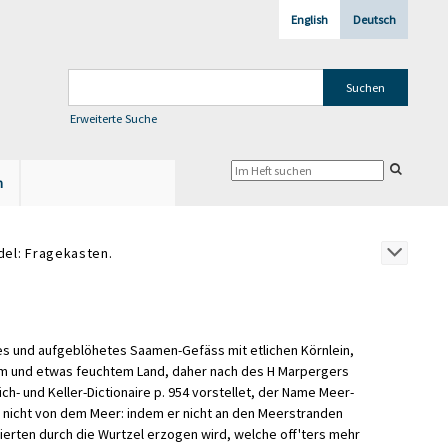
English
Deutsch
Erweiterte Suche
n
edel: Fragekasten.
es
und
aufgeblöhetes
Saamen
-
Gefäss
mit
etlichen
Körnlein
,
em
und
etwas
feuchtem
Land
,
daher
nach
des
H
Marpergers
ch
-
und
Keller
-
Dictionaire
p
.
954
vorstellet
,
der
Name
Meer
-
nicht
von
dem
Meer
:
indem
er
nicht
an
den
Meerstranden
ierten
durch
die
Wurtzel
erzogen
wird
,
welche
off
'
ters
mehr