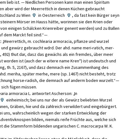
nem
lieb
ist
.
—
Niedlichen
Personen
kann
man
einen
Spiritum
en
aber
wird
der
Meerrettich
in
denen
Küchen
gebraucht
tschland
zu
Wien
in
Oesterreich
,
da
fast
kein
Bürger
seyn
steinern
Mörser
im
Hauss
hätte
,
wo­
rinnen
sie
den
Krien
oder
von
einigen
Schälcken
Krienreiber
genent
werden
)
und
zu
Ballen
uf
dem
Marckt
feil
sind
.
“
—
t
:
„
Meerrettich
,
m
.
cochlearia
armoracia
,
pflanze
und
wurzel
e
und
gewürz
gebraucht
wdrd
.
Der
ahd
.
name
meri
-
ratich
,
mer
-
,
492
)
thut
dar
,
dasz
das
gewächs
als
ein
fremdes
,
über
meer
st
worden
ist
(
auch
der
w
eitere
name
Kren
*
)
ist
undeutsch
und
ung
,
th
.
5
,
2167
)
,
und
dasz
demnach
ein
Zusammenhang
des
ahd
.
meriha
,
später
merhe
,
mere
(
sp
.
1467
)
nicht
besteht
,
trotz
chnung
horse
-
radish
,
die
demnach
auf
anderm
boden
wurzelt
.
“
—
n
sich
fügen
müssen
.
aria
armoracia
L
.
antwortet
Ascherson
:
„
In
einheimisch
;
bei
uns
nur
der
als
Gewürz
beliebten
Wurzel
unen
,
Gräben
,
hie
und
da
zahlreich
ver­
wildert
und
eingebürgert
.
ei
uns
,
wahrscheinlich
wegen
der
starken
Entwicklung
der
dventivknos­
pen
bilden
,
niemals
reife
Früchte
aus
,
welche
sich
ht
die
Stammform
bildenden
ungarischen
C
.
macrocarpa
W
.
K
.
ttig
im
Altdeutschen
liesse
etwa
die
Möglich­
keit
,
dass
die